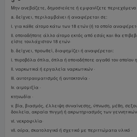
Μην ανεβάζετε, δημοσιεύετε ή εμφανίζετε περιεχόμενο 
a. δείχνει, περιλαμβάνει ή αναφέρεται σε:
i. για κάθε άτομο κάτω των 18 ετών (ή το οποίο αναφέρετ
ii. οποιοδήποτε άλλο άτομο εκτός από εσάς και θα επιβε
είστε τουλάχιστον 18 ετών·
b. δείχνει, προωθεί, διαφημίζει ή αναφέρεται:
i. πυροβόλα όπλα, όπλα ή οποιοδήποτε αγαθό του οποίου 
ii. ναρκωτικά ή εργαλεία ναρκωτικών ·
iii. αυτοτραυματισμός ή αυτοκτονία ·
iv. αιμομιξία ·
κτηνωδία ·
v. βία, βιασμός, έλλειψη συναίνεσης, ύπνωση, μέθη, σεξ
δουλεία, ακραία πυγμή ή ακρωτηριασμός των γεννητικών
vi. νεκροφιλία·
vii. ούρα, σκατολογικό ή σχετικό με περιττώματα υλικό ·