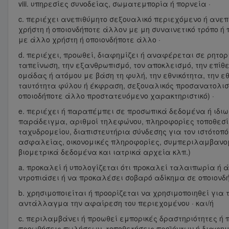
viii. υπηρεσίες συνοδείας, σωματεμπορία ή πορνεία ·
c. περιέχει ανεπιθύμητο σεξουαλικό περιεχόμενο ή ανε
χρήστη ή οποιονδήποτε άλλον με μη συναινετικό τρόπο ή
με άλλο χρήστη ή οποιονδήποτε άλλο ·
d. περιέχει, προωθεί, διαφημίζει ή αναφέρεται σε ρητορ
ταπείνωση, την εξανθρωπισμό, τον αποκλεισμό, την επίθεσ
ομάδας ή ατόμου με βάση τη φυλή, την εθνικότητα, την 
ταυτότητα φύλου ή έκφραση, σεξουαλικός προσανατολισμ
οποιοδήποτε άλλο προστατευόμενο χαρακτηριστικό) ·
e. περιέχει ή παραπέμπει σε προσωπικά δεδομένα ή ιδιω
παράδειγμα, αριθμοί τηλεφώνου, πληροφορίες τοποθεσί
ταχυδρομείου, διαπιστευτήρια σύνδεσης για τον ιστότο
ασφαλείας, οικονομικές πληροφορίες, συμπεριλαμβανομ
βιομετρικά δεδομένα και ιατρικά αρχεία κλπ.)
a. προκαλεί ή υπολογίζεται ότι προκαλεί ταλαιπωρία ή 
ντροπιάσει ή να προκαλέσει σοβαρό αδίκημα σε οποιονδ
b. χρησιμοποιείται ή προορίζεται να χρησιμοποιηθεί γ
αντάλλαγμα την αφαίρεση του περιεχομένου · και/ή
c. περιλαμβάνει ή προωθεί εμπορικές δραστηριότητες ή 
προωθήσεις πωλήσεων, τοποθετήσεις προϊόντων ή διαφημ