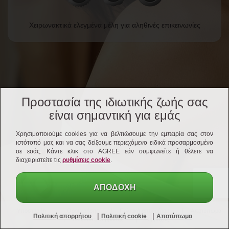
Χειρωνακτικά ελεγμένα μέλη για αληθινές επικεινωνίες
Προστασία της ιδιωτικής ζωής σας
είναι σημαντική για εμάς
Χρησιμοποιούμε cookies για να βελτιώσουμε την εμπειρία σας στον
ιστότοπό μας και να σας δείξουμε περιεχόμενο ειδικά προσαρμοσμένο
σε εσάς. Κάντε κλικ στο AGREE εάν συμφωνείτε ή θέλετε να
διαχειριστείτε τις
ρυθμίσεις cookie
.
ΑΠΟΔΟΧΉ
Υποστήριξη
Όροι χρήσης
Πολιτική απορρήτου
Αποτύπωμα
|
|
Πολιτική απορρήτου
Πολιτική cookie
Αποτύπωμα
Ακύρωση σύμβασης
Σύμμαχος